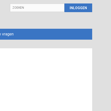
INLOGGEN
e vragen
⌄