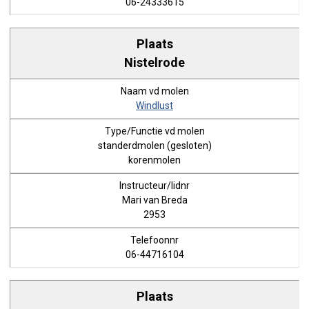
06-24333615
Nistelrode
Windlust
standerdmolen (gesloten)
korenmolen
Mari van Breda
2953
06-44716104