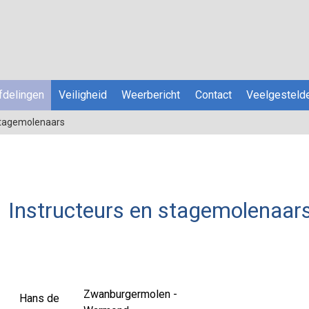
fdelingen
Veiligheid
Weerbericht
Contact
Veelgesteld
stagemolenaars
Instructeurs en stagemolenaar
Zwanburgermolen -
Hans de