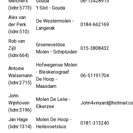
Melchers
Gouda
06-13428915
(lidnr.5773)
't Slot - Gouda
Alex van
De Westermolen -
der Perk
0184-662169
Langerak
(lidnr.510)
Rob van
Groeneveldse
Zijll
015-3808432
Molen - Schipluiden
(lidnr.664)
Hofwegense Molen
Antoine
- Bleskensgraaf
Walsemann
06-51191704
De Hoop -
(lidnr.2715)
Maasdam
John
Molen De Lelie -
Wijnhoven
John4vinyard@hotmail.c
Elkerzee
(lidnr.3196)
Jan Hage
Molen De Hoop -
0181-313240
(lidnr.1314)
Hellevoetsluis