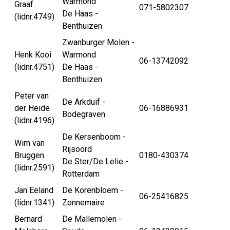
Warmond
Graaf
071-5802307
De Haas -
(lidnr.4749)
Benthuizen
Zwanburger Molen -
Henk Kooi
Warmond
06-13742092
(lidnr.4751)
De Haas -
Benthuizen
Peter van
De Arkduif -
der Heide
06-16886931
Bodegraven
(lidnr.4196)
De Kersenboom -
Wim van
Rijsoord
Bruggen
0180-430374
De Ster/De Lelie -
(lidnr.2591)
Rotterdam
Jan Eeland
De Korenbloem -
06-25416825
(lidnr.1341)
Zonnemaire
Bernard
De Mallemolen -