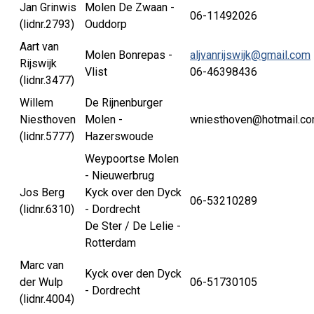
Jan Grinwis
Molen De Zwaan -
06-11492026
(lidnr.2793)
Ouddorp
Aart van
Molen Bonrepas -
aljvanrijswijk@gmail.com
Rijswijk
Vlist
06-46398436
(lidnr.3477)
Willem
De Rijnenburger
Niesthoven
Molen -
wniesthoven@hotmail.c
(lidnr.5777)
Hazerswoude
Weypoortse Molen
- Nieuwerbrug
Jos Berg
Kyck over den Dyck
06-53210289
(lidnr.6310)
- Dordrecht
De Ster / De Lelie -
Rotterdam
Marc van
Kyck over den Dyck
der Wulp
06-51730105
- Dordrecht
(lidnr.4004)