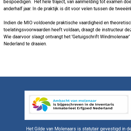
bespoedigen. Het hele traject, van aanmelding tot examen doen
anderhalf jaar. In de praktijk is dit voor velen tussen de tweeënh
Indien de MIO voldoende praktische vaardigheid en theoretisc
toelatingsvoorwaarden heeft voldaan, draagt de instructeur d
Wie daarvoor slaagt ontvangt het 'Getuigschrift Windmolenaar'
Nederland te draaien.
Het Gilde van Molenaars is statutair gevestigd in d