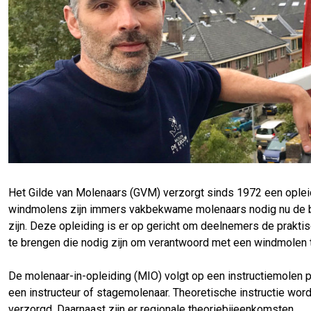
Het Gilde van Molenaars (GVM) verzorgt sinds 1972 een oplei
windmolens zijn immers vakbekwame molenaars nodig nu de
zijn. Deze opleiding is er op gericht om deelnemers de prakti
te brengen die nodig zijn om verantwoord met een windmolen 
De molenaar-in-opleiding (MIO) volgt op een instructiemolen pr
een instructeur of stagemolenaar. Theoretische instructie wor
verzorgd. Daarnaast zijn er regionale theoriebijeenkomsten.